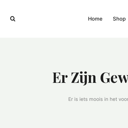
Ga
Doorgaan
naar
naar
Home
Shop
de
inhoud
inhoud
Er Zijn Gew
Er is iets moois in het v