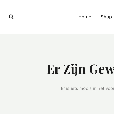
Ga
Doorgaan
naar
naar
Home
Shop
de
inhoud
inhoud
Er Zijn Gew
Er is iets moois in het v