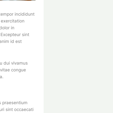
tempor incididunt
exercitation
dolor in
. Excepteur sint
anim id est
cu dui vivamus
 vitae congue
a.
is praesentium
ri sint occaecati