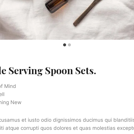
 Serving Spoon Sets
.
of Mind
ll
hing New
cusamus et iusto odio dignissimos ducimus qui blanditi
ti atque corrupti quos dolores et quas molestias exceptu