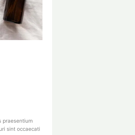
is praesentium
ri sint occaecati