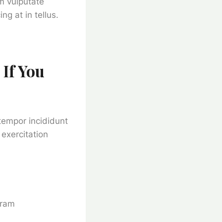
m vulputate
g at in tellus.
If You
tempor incididunt
exercitation
gram