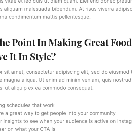
s vitae et leo duis ut diam quam. Eleifend donec pretiu
is aliquam malesuada bibendum. At risus viverra adipiscin
 urna condimentum mattis pellentesque.
he Point In Making Great Food 
e It In Style?
 sit amet, consectetur adipiscing elit, sed do eiusmod 
re magna aliqua. Ut enim ad minim veniam, quis nostrud 
isi ut aliquip ex ea commodo consequat.
ing schedules that work
e a great way to get people into your community
r insights to see when your audience is active on Insta
ear on what your CTA is