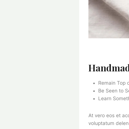
Handmade
Remain Top 
Be Seen to Se
Learn Somet
At vero eos et ac
voluptatum deleni